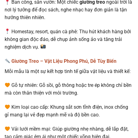
Ban công, sân vườn: Một chiếc
giường treo
ngoài trời là
nơi lý tưởng để đọc sách, nghe nhạc hay đơn giản là tận
hưởng thiên nhiên.
Homestay, resort, quán cà phê: Thu hút khách hàng bởi
không gian độc đáo, dễ chụp ảnh sống ảo và tăng trải
nghiệm dịch vụ.
Giường Treo – Vật Liệu Phong Phú, Dễ Tùy Biến
Mỗi mẫu là một sự kết hợp tinh tế giữa vật liệu và thiết kế:
Gỗ tự nhiên: Gỗ sồi, gỗ thông hoặc tre ép không chỉ bền
mà còn thân thiện với môi trường.
Kim loại cao cấp: Khung sắt sơn tĩnh điện, inox chống
gỉ mang lại vẻ đẹp mạnh mẽ và độ bền cao.
Vải lưới mềm mại: Giúp giường nhẹ nhàng, dễ lắp đặt,
tạo cảm giác êm ái như một chiếc võng hiện đại.