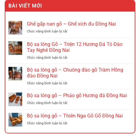
là:
tại
BÀI VIẾT MỚI
2.535.000 VND.
là:
1.885.000 VND.
Ghế gấp nan gỗ – Ghế xích đu Đồng Nai
ở
Chức năng bình luận bị tắt
Ghế
gấp
Bộ sa lông Gỗ – Triện 12 Hương Đá Tó Đào
nan
Tay Nghê Đồng Nai
gỗ
ở
Chức năng bình luận bị tắt
–
Bộ
Ghế
sa
xích
Bộ sa lông gỗ – Chuông đào gỗ Tràm Hồng
lông
đu
đào Đồng Nai
Gỗ
Đồng
ở
Chức năng bình luận bị tắt
–
Nai
Bộ
Triện
sa
Bộ sa lông gỗ – Pháo gỗ Hương đá Đồng Nai
12
lông
Hương
ở
Chức năng bình luận bị tắt
gỗ
Đá
Bộ
–
Tó
sa
Bộ sa lông gỗ – Thiên Nga Gỗ Gõ Đồng Nai
Chuông
Đào
lông
đào
Tay
ở
Chức năng bình luận bị tắt
gỗ
gỗ
Nghê
Bộ
–
Tràm
Đồng
sa
Pháo
Hồng
Nai
lông
gỗ