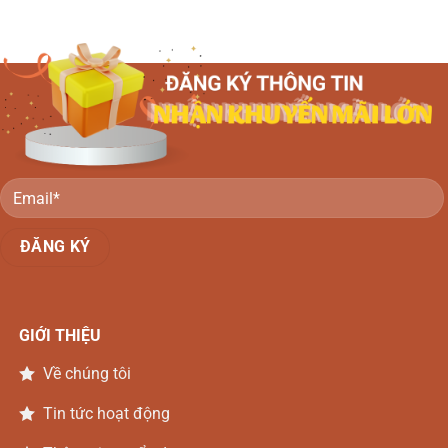
đào
gỗ
Hương
Đồng
–
đá
Nai
Thiên
Đồng
Nga
Nai
Gỗ
Gõ
Đồng
Nai
GIỚI THIỆU
Về chúng tôi
Tin tức hoạt động