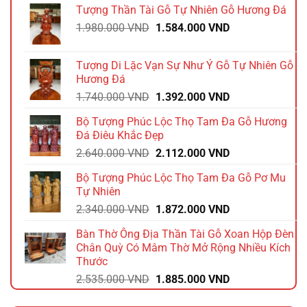
Tượng Thần Tài Gỗ Tự Nhiên Gỗ Hương Đá
Giá
Giá
1.980.000
VND
1.584.000
VND
gốc
hiện
là:
tại
Tượng Di Lặc Vạn Sự Như Ý Gỗ Tự Nhiên Gỗ
1.980.000 VND.
là:
Hương Đá
1.584.000 VND.
Giá
Giá
1.740.000
VND
1.392.000
VND
gốc
hiện
Bộ Tượng Phúc Lộc Thọ Tam Đa Gỗ Hương
là:
tại
Đá Điêu Khắc Đẹp
1.740.000 VND.
là:
Giá
Giá
2.640.000
VND
2.112.000
VND
1.392.000 VND.
gốc
hiện
Bộ Tượng Phúc Lộc Thọ Tam Đa Gỗ Pơ Mu
là:
tại
Tự Nhiên
2.640.000 VND.
là:
Giá
Giá
2.340.000
VND
1.872.000
VND
2.112.000 VND.
gốc
hiện
Bàn Thờ Ông Địa Thần Tài Gỗ Xoan Hộp Đèn
là:
tại
Chân Quỳ Có Mâm Thờ Mở Rộng Nhiều Kích
2.340.000 VND.
là:
Thước
1.872.000 VND.
Giá
Giá
2.535.000
VND
1.885.000
VND
gốc
hiện