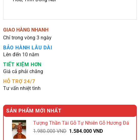
GIAO HÀNG NHANH
Chỉ trong vòng 3 ngày
BẢO HÀNH LÂU DÀI
Lên đến 10 năm
TIẾT KIỆM HƠN
Giá cả phải chăng
HỖ TRỢ 24/7
Tư vấn nhiệt tình
SẢN PHẨM MỚI NHẤT
Tượng Thần Tài Gỗ Tự Nhiên Gỗ Hương Đá
Giá
Giá
1.980.000
VND
1.584.000
VND
gốc
hiện