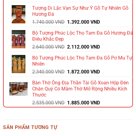
là:
tại
Tượng Di Lặc Vạn Sự Như Ý Gỗ Tự Nhiên Gỗ
1.980.000 VND.
là:
Hương Đá
1.584.000 VND.
Giá
Giá
1.740.000
VND
1.392.000
VND
gốc
hiện
Bộ Tượng Phúc Lộc Thọ Tam Đa Gỗ Hương Đá
là:
tại
Điêu Khắc Đẹp
1.740.000 VND.
là:
Giá
Giá
2.640.000
VND
2.112.000
VND
1.392.000 VND.
gốc
hiện
Bộ Tượng Phúc Lộc Thọ Tam Đa Gỗ Pơ Mu Tự
là:
tại
Nhiên
2.640.000 VND.
là:
Giá
Giá
2.340.000
VND
1.872.000
VND
2.112.000 VND.
gốc
hiện
Bàn Thờ Ông Địa Thần Tài Gỗ Xoan Hộp Đèn
là:
tại
Chân Quỳ Có Mâm Thờ Mở Rộng Nhiều Kích
2.340.000 VND.
là:
Thước
1.872.000 VND.
Giá
Giá
2.535.000
VND
1.885.000
VND
gốc
hiện
là:
tại
2.535.000 VND.
là:
SẢN PHẨM TƯƠNG TỰ
1.885.000 VND.