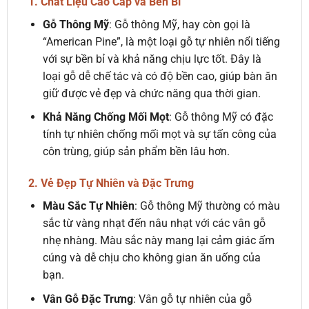
1. Chất Liệu Cao Cấp và Bền Bỉ
Gỗ Thông Mỹ
: Gỗ thông Mỹ, hay còn gọi là
“American Pine”, là một loại gỗ tự nhiên nổi tiếng
với sự bền bỉ và khả năng chịu lực tốt. Đây là
loại gỗ dễ chế tác và có độ bền cao, giúp bàn ăn
giữ được vẻ đẹp và chức năng qua thời gian.
Khả Năng Chống Mối Mọt
: Gỗ thông Mỹ có đặc
tính tự nhiên chống mối mọt và sự tấn công của
côn trùng, giúp sản phẩm bền lâu hơn.
2. Vẻ Đẹp Tự Nhiên và Đặc Trưng
Màu Sắc Tự Nhiên
: Gỗ thông Mỹ thường có màu
sắc từ vàng nhạt đến nâu nhạt với các vân gỗ
nhẹ nhàng. Màu sắc này mang lại cảm giác ấm
cúng và dễ chịu cho không gian ăn uống của
bạn.
Vân Gỗ Đặc Trưng
: Vân gỗ tự nhiên của gỗ