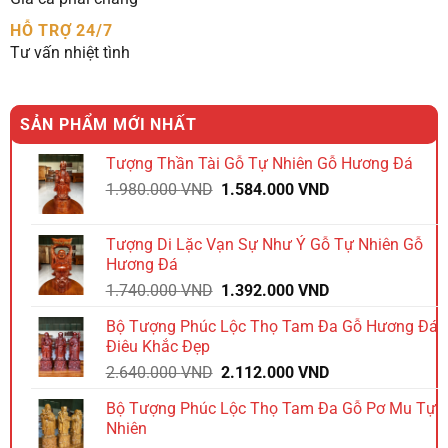
HỖ TRỢ 24/7
Tư vấn nhiệt tình
SẢN PHẨM MỚI NHẤT
Tượng Thần Tài Gỗ Tự Nhiên Gỗ Hương Đá
Giá
Giá
1.980.000
VND
1.584.000
VND
gốc
hiện
là:
tại
Tượng Di Lặc Vạn Sự Như Ý Gỗ Tự Nhiên Gỗ
1.980.000 VND.
là:
Hương Đá
1.584.000 VND.
Giá
Giá
1.740.000
VND
1.392.000
VND
gốc
hiện
Bộ Tượng Phúc Lộc Thọ Tam Đa Gỗ Hương Đá
là:
tại
Điêu Khắc Đẹp
1.740.000 VND.
là:
Giá
Giá
2.640.000
VND
2.112.000
VND
1.392.000 VND.
gốc
hiện
Bộ Tượng Phúc Lộc Thọ Tam Đa Gỗ Pơ Mu Tự
là:
tại
Nhiên
2.640.000 VND.
là: