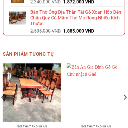
Giá
Giá
2.340.000
VND
1.872.000
VND
2.112.000 VND.
gốc
hiện
Bàn Thờ Ông Địa Thần Tài Gỗ Xoan Hộp Đèn
là:
tại
Chân Quỳ Có Mâm Thờ Mở Rộng Nhiều Kích
2.340.000 VND.
là:
Thước
1.872.000 VND.
Giá
Giá
2.535.000
VND
1.885.000
VND
gốc
hiện
là:
tại
2.535.000 VND.
là:
SẢN PHẨM TƯƠNG TỰ
1.885.000 VND.
NỘI THẤT PHÒNG ĂN
NỘI THẤT PHÒNG ĂN