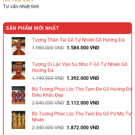
Tư vấn nhiệt tình
SẢN PHẨM MỚI NHẤT
Tượng Thần Tài Gỗ Tự Nhiên Gỗ Hương Đá
Giá
Giá
1.980.000
VND
1.584.000
VND
gốc
hiện
là:
tại
Tượng Di Lặc Vạn Sự Như Ý Gỗ Tự Nhiên Gỗ
1.980.000 VND.
là:
Hương Đá
1.584.000 VND.
Giá
Giá
1.740.000
VND
1.392.000
VND
gốc
hiện
Bộ Tượng Phúc Lộc Thọ Tam Đa Gỗ Hương Đá
là:
tại
Điêu Khắc Đẹp
1.740.000 VND.
là:
Giá
Giá
2.640.000
VND
2.112.000
VND
1.392.000 VND.
gốc
hiện
Bộ Tượng Phúc Lộc Thọ Tam Đa Gỗ Pơ Mu Tự
là:
tại
Nhiên
2.640.000 VND.
là:
Giá
Giá
2.340.000
VND
1.872.000
VND
2.112.000 VND.
gốc
hiện