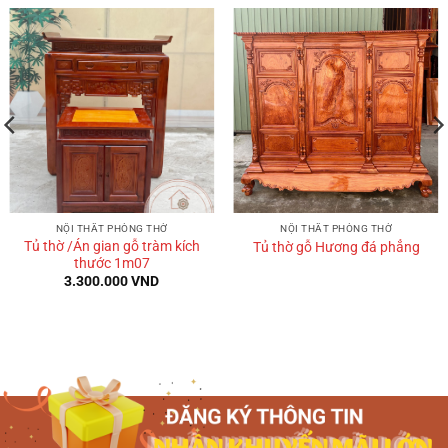
NỘI THẤT PHÒNG THỜ
NỘI THẤT PHÒNG THỜ
Tủ thờ /Án gian gỗ tràm kích
Tủ thờ gỗ Hương đá phẳng
thước 1m07
3.300.000
VND