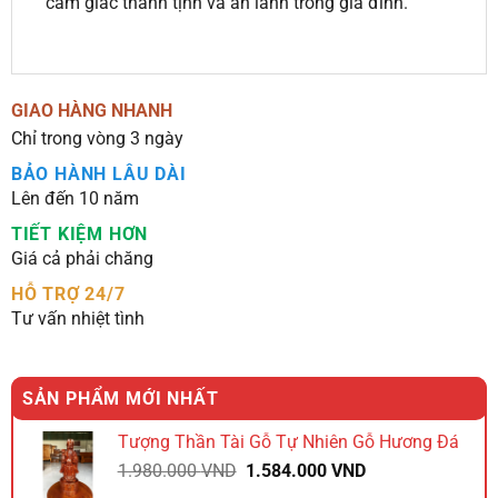
cảm giác thanh tịnh và an lành trong gia đình.
GIAO HÀNG NHANH
Chỉ trong vòng 3 ngày
BẢO HÀNH LÂU DÀI
Lên đến 10 năm
TIẾT KIỆM HƠN
Giá cả phải chăng
HỖ TRỢ 24/7
Tư vấn nhiệt tình
SẢN PHẨM MỚI NHẤT
Tượng Thần Tài Gỗ Tự Nhiên Gỗ Hương Đá
Giá
Giá
1.980.000
VND
1.584.000
VND
gốc
hiện