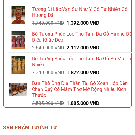
là:
tại
Tượng Di Lặc Vạn Sự Như Ý Gỗ Tự Nhiên Gỗ
1.980.000 VND.
là:
Hương Đá
1.584.000 VND.
Giá
Giá
1.740.000
VND
1.392.000
VND
gốc
hiện
Bộ Tượng Phúc Lộc Thọ Tam Đa Gỗ Hương Đá
là:
tại
Điêu Khắc Đẹp
1.740.000 VND.
là:
Giá
Giá
2.640.000
VND
2.112.000
VND
1.392.000 VND.
gốc
hiện
Bộ Tượng Phúc Lộc Thọ Tam Đa Gỗ Pơ Mu Tự
là:
tại
Nhiên
2.640.000 VND.
là:
Giá
Giá
2.340.000
VND
1.872.000
VND
2.112.000 VND.
gốc
hiện
Bàn Thờ Ông Địa Thần Tài Gỗ Xoan Hộp Đèn
là:
tại
Chân Quỳ Có Mâm Thờ Mở Rộng Nhiều Kích
2.340.000 VND.
là:
Thước
1.872.000 VND.
Giá
Giá
2.535.000
VND
1.885.000
VND
gốc
hiện
là:
tại
2.535.000 VND.
là:
SẢN PHẨM TƯƠNG TỰ
1.885.000 VND.