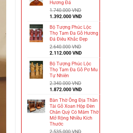
Hương Đá
1.584.000 VND.
1.740.000
VND
Giá
Giá
1.392.000
VND
gốc
hiện
Bộ Tượng Phúc Lộc
là:
tại
Thọ Tam Đa Gỗ Hương
1.740.000 VND.
là:
Đá Điêu Khắc Đẹp
1.392.000 VND.
2.640.000
VND
Giá
Giá
2.112.000
VND
gốc
hiện
Bộ Tượng Phúc Lộc
là:
tại
Thọ Tam Đa Gỗ Pơ Mu
2.640.000 VND.
là:
Tự Nhiên
2.112.000 VND.
2.340.000
VND
Giá
Giá
1.872.000
VND
gốc
hiện
Bàn Thờ Ông Địa Thần
là:
tại
Tài Gỗ Xoan Hộp Đèn
2.340.000 VND.
là:
Chân Quỳ Có Mâm Thờ
1.872.000 VND.
Mở Rộng Nhiều Kích
Thước
2.535.000
VND