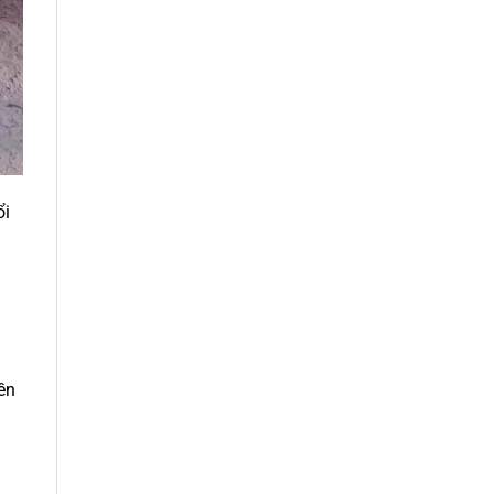
ổi
ền