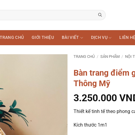
TRANG CHỦ
GIỚI THIỆU
BÀI VIẾT
DỊCH VỤ
LIÊN H
TRANG CHỦ
/
SẢN PHẨM
/
NỘI 
Bàn trang điểm 
Thông Mỹ
3.250.000
VN
Thiết kế tinh tế theo phong c
Kích thước 1m1