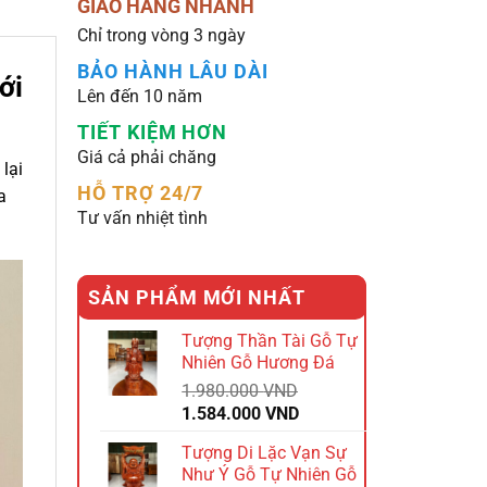
GIAO HÀNG NHANH
Chỉ trong vòng 3 ngày
BẢO HÀNH LÂU DÀI
ới
Lên đến 10 năm
TIẾT KIỆM HƠN
Giá cả phải chăng
lại
HỖ TRỢ 24/7
a
Tư vấn nhiệt tình
SẢN PHẨM MỚI NHẤT
Tượng Thần Tài Gỗ Tự
Nhiên Gỗ Hương Đá
1.980.000
VND
Giá
Giá
1.584.000
VND
gốc
hiện
Tượng Di Lặc Vạn Sự
là:
tại
Như Ý Gỗ Tự Nhiên Gỗ
1.980.000 VND.
là: