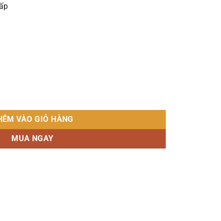
cấp
àn phấn Gỗ Thông Mỹ số lượng
HÊM VÀO GIỎ HÀNG
MUA NGAY