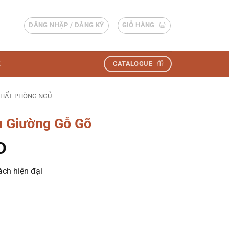
ĐĂNG NHẬP / ĐĂNG KÝ
GIỎ HÀNG
Ệ
CATALOGUE
THẤT PHÒNG NGỦ
u Giường Gỗ Gõ
D
ách hiện đại