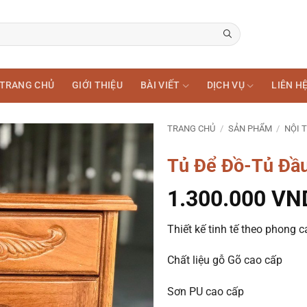
TRANG CHỦ
GIỚI THIỆU
BÀI VIẾT
DỊCH VỤ
LIÊN H
TRANG CHỦ
/
SẢN PHẨM
/
NỘI 
Tủ Để Đồ-Tủ Đầ
1.300.000
VN
Thiết kế tinh tế theo phong c
Chất liệu gỗ Gõ cao cấp
Sơn PU cao cấp