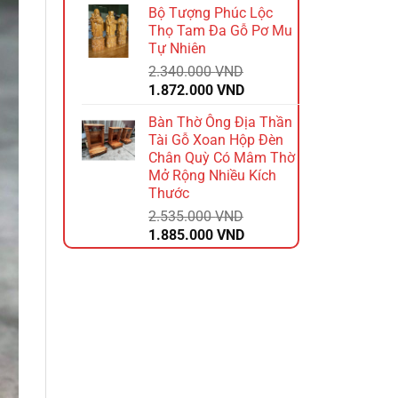
Bộ Tượng Phúc Lộc
là:
tại
Thọ Tam Đa Gỗ Pơ Mu
2.640.000 VND.
là:
Tự Nhiên
2.112.000 VND.
2.340.000
VND
Giá
Giá
1.872.000
VND
gốc
hiện
Bàn Thờ Ông Địa Thần
là:
tại
Tài Gỗ Xoan Hộp Đèn
2.340.000 VND.
là:
Chân Quỳ Có Mâm Thờ
1.872.000 VND.
Mở Rộng Nhiều Kích
Thước
2.535.000
VND
Giá
Giá
1.885.000
VND
gốc
hiện
là:
tại
2.535.000 VND.
là:
1.885.000 VND.