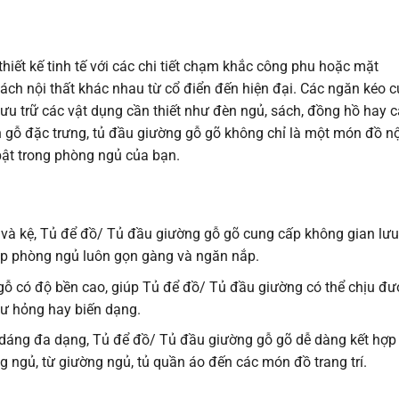
iết kế tinh tế với các chi tiết chạm khắc công phu hoặc mặt
ách nội thất khác nhau từ cổ điển đến hiện đại. Các ngăn kéo c
 lưu trữ các vật dụng cần thiết như đèn ngủ, sách, đồng hồ hay 
 gỗ đặc trưng, tủ đầu giường gỗ gõ không chỉ là một món đồ nộ
bật trong phòng ngủ của bạn.
 và kệ, Tủ để đồ/ Tủ đầu giường gỗ gõ cung cấp không gian lư
giúp phòng ngủ luôn gọn gàng và ngăn nắp.
gỗ có độ bền cao, giúp Tủ để đồ/ Tủ đầu giường có thể chịu đư
ư hỏng hay biến dạng.
dáng đa dạng, Tủ để đồ/ Tủ đầu giường gỗ gõ dễ dàng kết hợp
g ngủ, từ giường ngủ, tủ quần áo đến các món đồ trang trí.