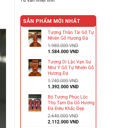
Tư vấn nhiệt tình
SẢN PHẨM MỚI NHẤT
Tượng Thần Tài Gỗ Tự
Nhiên Gỗ Hương Đá
1.980.000
VND
Giá
Giá
1.584.000
VND
gốc
hiện
Tượng Di Lặc Vạn Sự
là:
tại
Như Ý Gỗ Tự Nhiên Gỗ
1.980.000 VND.
là:
Hương Đá
1.584.000 VND.
1.740.000
VND
Giá
Giá
1.392.000
VND
gốc
hiện
Bộ Tượng Phúc Lộc
là:
tại
Thọ Tam Đa Gỗ Hương
1.740.000 VND.
là:
Đá Điêu Khắc Đẹp
1.392.000 VND.
2.640.000
VND
Giá
Giá
2.112.000
VND
gốc
hiện