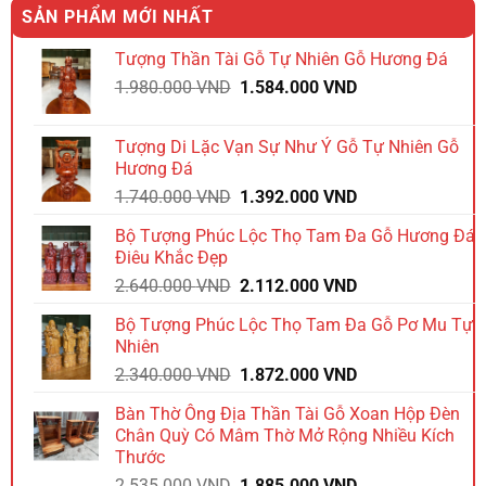
SẢN PHẨM MỚI NHẤT
Tượng Thần Tài Gỗ Tự Nhiên Gỗ Hương Đá
Giá
Giá
1.980.000
VND
1.584.000
VND
gốc
hiện
là:
tại
Tượng Di Lặc Vạn Sự Như Ý Gỗ Tự Nhiên Gỗ
1.980.000 VND.
là:
Hương Đá
1.584.000 VND.
Giá
Giá
1.740.000
VND
1.392.000
VND
gốc
hiện
Bộ Tượng Phúc Lộc Thọ Tam Đa Gỗ Hương Đá
là:
tại
Điêu Khắc Đẹp
1.740.000 VND.
là:
Giá
Giá
2.640.000
VND
2.112.000
VND
1.392.000 VND.
gốc
hiện
Bộ Tượng Phúc Lộc Thọ Tam Đa Gỗ Pơ Mu Tự
là:
tại
Nhiên
2.640.000 VND.
là:
Giá
Giá
2.340.000
VND
1.872.000
VND
2.112.000 VND.
gốc
hiện
Bàn Thờ Ông Địa Thần Tài Gỗ Xoan Hộp Đèn
là:
tại
Chân Quỳ Có Mâm Thờ Mở Rộng Nhiều Kích
2.340.000 VND.
là:
Thước
1.872.000 VND.
Giá
Giá
2.535.000
VND
1.885.000
VND