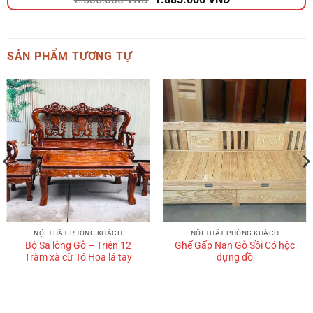
gốc
hiện
là:
tại
2.535.000 VND.
là:
SẢN PHẨM TƯƠNG TỰ
1.885.000 VND.
NỘI THẤT PHÒNG KHÁCH
NỘI THẤT PHÒNG KHÁCH
Bộ Sa lông Gỗ – Triện 12
Ghế Gấp Nan Gỗ Sồi Có hộc
Tràm xà cừ Tó Hoa lá tay
đựng đồ