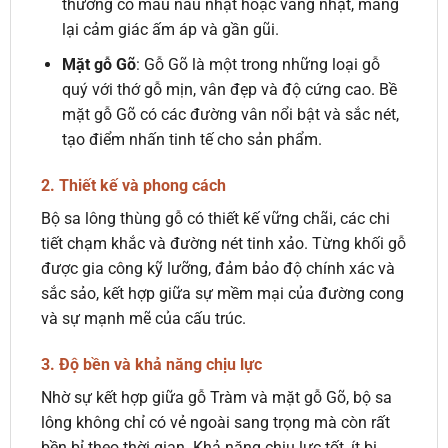
thường có màu nâu nhạt hoặc vàng nhạt, mang
lại cảm giác ấm áp và gần gũi.
Mặt gỗ Gõ
: Gỗ Gõ là một trong những loại gỗ
quý với thớ gỗ mịn, vân đẹp và độ cứng cao. Bề
mặt gỗ Gõ có các đường vân nổi bật và sắc nét,
tạo điểm nhấn tinh tế cho sản phẩm.
2.
Thiết kế và phong cách
Bộ sa lông thùng gỗ có thiết kế vững chãi, các chi
tiết chạm khắc và đường nét tinh xảo. Từng khối gỗ
được gia công kỹ lưỡng, đảm bảo độ chính xác và
sắc sảo, kết hợp giữa sự mềm mại của đường cong
và sự mạnh mẽ của cấu trúc.
3.
Độ bền và khả năng chịu lực
Nhờ sự kết hợp giữa gỗ Tràm và mặt gỗ Gõ, bộ sa
lông không chỉ có vẻ ngoài sang trọng mà còn rất
bền bỉ theo thời gian. Khả năng chịu lực tốt, ít bị