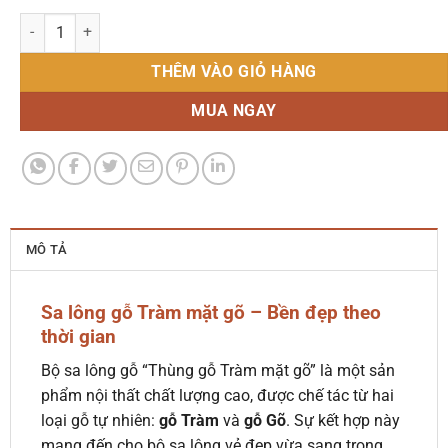
Bộ Sa Lông Gỗ - Thùng gỗ Tràm mặt Gõ số lượng
THÊM VÀO GIỎ HÀNG
MUA NGAY
MÔ TẢ
Sa lông gỗ Tràm mặt gõ – Bền đẹp theo
thời gian
Bộ sa lông gỗ “Thùng gỗ Tràm mặt gõ” là một sản
phẩm nội thất chất lượng cao, được chế tác từ hai
loại gỗ tự nhiên:
gỗ Tràm
và
gỗ Gõ
. Sự kết hợp này
mang đến cho bộ sa lông vẻ đẹp vừa sang trọng,