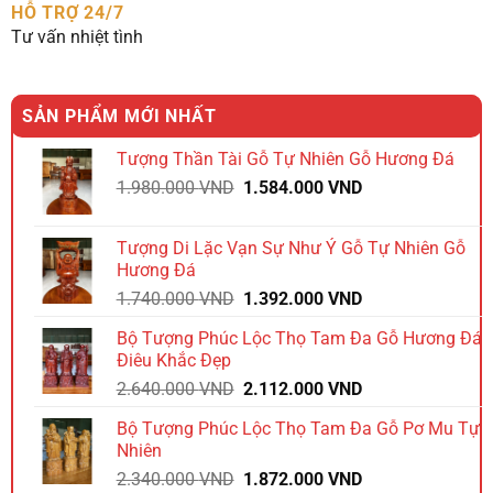
HỖ TRỢ 24/7
Tư vấn nhiệt tình
SẢN PHẨM MỚI NHẤT
Tượng Thần Tài Gỗ Tự Nhiên Gỗ Hương Đá
Giá
Giá
1.980.000
VND
1.584.000
VND
gốc
hiện
là:
tại
Tượng Di Lặc Vạn Sự Như Ý Gỗ Tự Nhiên Gỗ
1.980.000 VND.
là:
Hương Đá
1.584.000 VND.
Giá
Giá
1.740.000
VND
1.392.000
VND
gốc
hiện
Bộ Tượng Phúc Lộc Thọ Tam Đa Gỗ Hương Đá
là:
tại
Điêu Khắc Đẹp
1.740.000 VND.
là:
Giá
Giá
2.640.000
VND
2.112.000
VND
1.392.000 VND.
gốc
hiện
Bộ Tượng Phúc Lộc Thọ Tam Đa Gỗ Pơ Mu Tự
là:
tại
Nhiên
2.640.000 VND.
là:
Giá
Giá
2.340.000
VND
1.872.000
VND
2.112.000 VND.