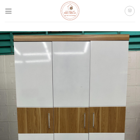
Bỏ
qua
nội
dung