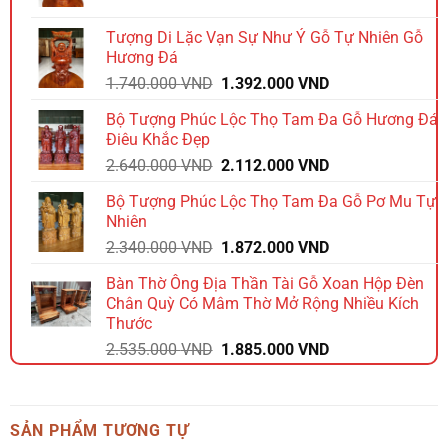
gốc
hiện
là:
tại
Tượng Di Lặc Vạn Sự Như Ý Gỗ Tự Nhiên Gỗ
1.980.000 VND.
là:
Hương Đá
1.584.000 VND.
Giá
Giá
1.740.000
VND
1.392.000
VND
gốc
hiện
Bộ Tượng Phúc Lộc Thọ Tam Đa Gỗ Hương Đá
là:
tại
Điêu Khắc Đẹp
1.740.000 VND.
là:
Giá
Giá
2.640.000
VND
2.112.000
VND
1.392.000 VND.
gốc
hiện
Bộ Tượng Phúc Lộc Thọ Tam Đa Gỗ Pơ Mu Tự
là:
tại
Nhiên
2.640.000 VND.
là:
Giá
Giá
2.340.000
VND
1.872.000
VND
2.112.000 VND.
gốc
hiện
Bàn Thờ Ông Địa Thần Tài Gỗ Xoan Hộp Đèn
là:
tại
Chân Quỳ Có Mâm Thờ Mở Rộng Nhiều Kích
2.340.000 VND.
là:
Thước
1.872.000 VND.
Giá
Giá
2.535.000
VND
1.885.000
VND
gốc
hiện
là:
tại
2.535.000 VND.
là:
SẢN PHẨM TƯƠNG TỰ
1.885.000 VND.