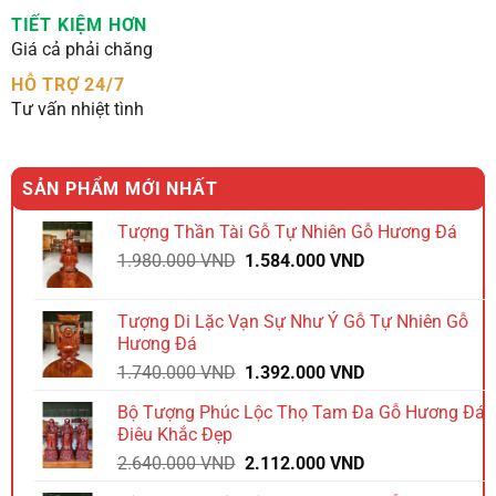
TIẾT KIỆM HƠN
Giá cả phải chăng
HỖ TRỢ 24/7
Tư vấn nhiệt tình
SẢN PHẨM MỚI NHẤT
Tượng Thần Tài Gỗ Tự Nhiên Gỗ Hương Đá
Giá
Giá
1.980.000
VND
1.584.000
VND
gốc
hiện
là:
tại
Tượng Di Lặc Vạn Sự Như Ý Gỗ Tự Nhiên Gỗ
1.980.000 VND.
là:
Hương Đá
1.584.000 VND.
Giá
Giá
1.740.000
VND
1.392.000
VND
gốc
hiện
Bộ Tượng Phúc Lộc Thọ Tam Đa Gỗ Hương Đá
là:
tại
Điêu Khắc Đẹp
1.740.000 VND.
là:
Giá
Giá
2.640.000
VND
2.112.000
VND
1.392.000 VND.
gốc
hiện