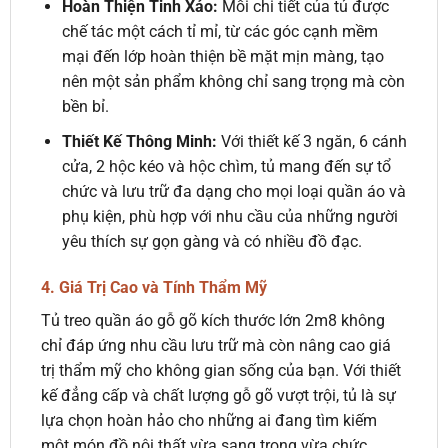
Hoàn Thiện Tinh Xảo:
Mỗi chi tiết của tủ được
chế tác một cách tỉ mỉ, từ các góc cạnh mềm
mại đến lớp hoàn thiện bề mặt mịn màng, tạo
nên một sản phẩm không chỉ sang trọng mà còn
bền bỉ.
Thiết Kế Thông Minh:
Với thiết kế 3 ngăn, 6 cánh
cửa, 2 hộc kéo và hộc chìm, tủ mang đến sự tổ
chức và lưu trữ đa dạng cho mọi loại quần áo và
phụ kiện, phù hợp với nhu cầu của những người
yêu thích sự gọn gàng và có nhiều đồ đạc.
4. Giá Trị Cao và Tính Thẩm Mỹ
Tủ treo quần áo gỗ gõ kích thước lớn 2m8 không
chỉ đáp ứng nhu cầu lưu trữ mà còn nâng cao giá
trị thẩm mỹ cho không gian sống của bạn. Với thiết
kế đẳng cấp và chất lượng gỗ gõ vượt trội, tủ là sự
lựa chọn hoàn hảo cho những ai đang tìm kiếm
một món đồ nội thất vừa sang trọng vừa chức