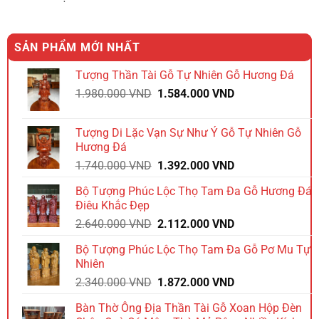
SẢN PHẨM MỚI NHẤT
Tượng Thần Tài Gỗ Tự Nhiên Gỗ Hương Đá
Giá
Giá
1.980.000
VND
1.584.000
VND
gốc
hiện
là:
tại
Tượng Di Lặc Vạn Sự Như Ý Gỗ Tự Nhiên Gỗ
1.980.000 VND.
là:
Hương Đá
1.584.000 VND.
Giá
Giá
1.740.000
VND
1.392.000
VND
gốc
hiện
Bộ Tượng Phúc Lộc Thọ Tam Đa Gỗ Hương Đá
là:
tại
Điêu Khắc Đẹp
1.740.000 VND.
là:
Giá
Giá
2.640.000
VND
2.112.000
VND
1.392.000 VND.
gốc
hiện
Bộ Tượng Phúc Lộc Thọ Tam Đa Gỗ Pơ Mu Tự
là:
tại
Nhiên
2.640.000 VND.
là:
Giá
Giá
2.340.000
VND
1.872.000
VND
2.112.000 VND.
gốc
hiện
Bàn Thờ Ông Địa Thần Tài Gỗ Xoan Hộp Đèn
là:
tại