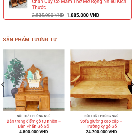
Chân Quỳ Có Mâm Thờ Mở Rộng Nhiều Kích
2.340.000 VND.
là:
Thước
1.872.000 VND.
Giá
Giá
2.535.000
VND
1.885.000
VND
gốc
hiện
là:
tại
2.535.000 VND.
là:
SẢN PHẨM TƯƠNG TỰ
1.885.000 VND.
NỘI THẤT PHÒNG NGỦ
NỘI THẤT PHÒNG NGỦ
Bàn trang điểm gỗ tự nhiên –
Sofa giường cao cấp –
Bàn Phấn Gỗ Gõ
Trường kỷ gỗ Gõ
4.500.000
VND
24.700.000
VND