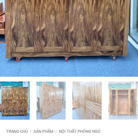
TRANG CHỦ
/
SẢN PHẨM
/
NỘI THẤT PHÒNG NGỦ