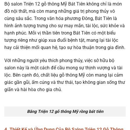
Bộ salon Triện 12 gỗ thông Mỹ Bát Tiên không chỉ là món
đồ nội thất, mà còn mang những giá trị phong thủy vô
cùng sâu sắc. Trong văn hóa phương Đông, Bát Tiên là
hình ảnh tượng trưng cho sự may mắn, tài lộc, sức khỏe và
hạnh phúc. Mỗi vị thần tiên trong Bát Tiên có một biểu
tượng riêng như giúp xua đuổi bệnh tật, mang lại tài lộc
hay cải thiện mối quan hệ, tạo sự hòa thuận trong gia đình.
Với những người yêu thích phong thủy, việc sở hữu bộ
salon này là một cách để cầu mong sự thịnh vượng và tài
lộc. Bên cạnh đó, chất liệu gỗ thông Mỹ còn mang lại cảm
giác gần gũi, ấm cúng và thư thái, tạo không gian sống thư
giãn và hài hòa cho gia chủ.
Băng Triện 12 gỗ thông Mỹ rồng bát tiên
4. Thiết Kế và Ứng Dụng Của Bộ Salon Triện 12 Gỗ Thông