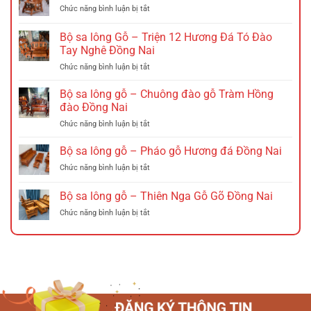
ở
Chức năng bình luận bị tắt
Ghế
gấp
Bộ sa lông Gỗ – Triện 12 Hương Đá Tó Đào
nan
Tay Nghê Đồng Nai
gỗ
ở
Chức năng bình luận bị tắt
–
Bộ
Ghế
sa
xích
Bộ sa lông gỗ – Chuông đào gỗ Tràm Hồng
lông
đu
đào Đồng Nai
Gỗ
Đồng
ở
Chức năng bình luận bị tắt
–
Nai
Bộ
Triện
sa
Bộ sa lông gỗ – Pháo gỗ Hương đá Đồng Nai
12
lông
Hương
ở
Chức năng bình luận bị tắt
gỗ
Đá
Bộ
–
Tó
sa
Bộ sa lông gỗ – Thiên Nga Gỗ Gõ Đồng Nai
Chuông
Đào
lông
đào
Tay
ở
Chức năng bình luận bị tắt
gỗ
gỗ
Nghê
Bộ
–
Tràm
Đồng
sa
Pháo
Hồng
Nai
lông
gỗ
đào
gỗ
Hương
Đồng
–
đá
Nai
Thiên
Đồng
Nga
Nai
Gỗ