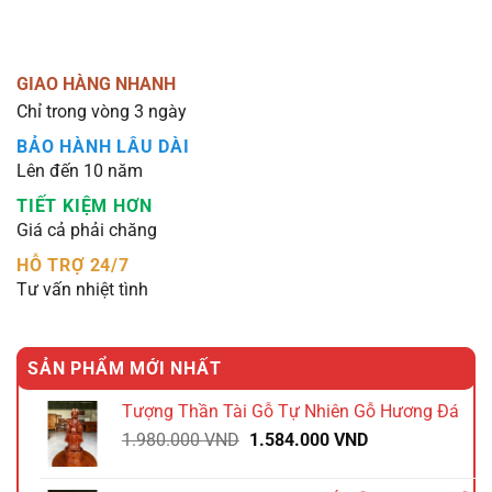
GIAO HÀNG NHANH
Chỉ trong vòng 3 ngày
BẢO HÀNH LÂU DÀI
Lên đến 10 năm
TIẾT KIỆM HƠN
Giá cả phải chăng
HỖ TRỢ 24/7
Tư vấn nhiệt tình
SẢN PHẨM MỚI NHẤT
Tượng Thần Tài Gỗ Tự Nhiên Gỗ Hương Đá
Giá
Giá
1.980.000
VND
1.584.000
VND
gốc
hiện
là:
tại