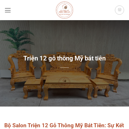
Bỏ
qua
nội
dung
Triện 12 gỗ thông Mỹ bát tiên
Bộ Salon Triện 12 Gỗ Thông Mỹ Bát Tiên: Sự Kết