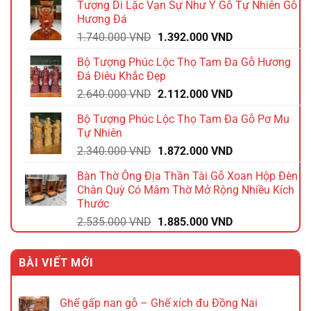
Tượng Di Lặc Vạn Sự Như Ý Gỗ Tự Nhiên Gỗ
1.980.000 VND.
là:
Hương Đá
1.584.000 VND.
Giá
Giá
1.740.000
VND
1.392.000
VND
gốc
hiện
Bộ Tượng Phúc Lộc Thọ Tam Đa Gỗ Hương
là:
tại
Đá Điêu Khắc Đẹp
1.740.000 VND.
là:
Giá
Giá
2.640.000
VND
2.112.000
VND
1.392.000 VND.
gốc
hiện
Bộ Tượng Phúc Lộc Thọ Tam Đa Gỗ Pơ Mu
là:
tại
Tự Nhiên
2.640.000 VND.
là:
Giá
Giá
2.340.000
VND
1.872.000
VND
2.112.000 VND.
gốc
hiện
Bàn Thờ Ông Địa Thần Tài Gỗ Xoan Hộp Đèn
là:
tại
Chân Quỳ Có Mâm Thờ Mở Rộng Nhiều Kích
2.340.000 VND.
là:
Thước
1.872.000 VND.
Giá
Giá
2.535.000
VND
1.885.000
VND
gốc
hiện
là:
tại
BÀI VIẾT MỚI
2.535.000 VND.
là:
1.885.000 VND.
Ghế gấp nan gỗ – Ghế xích đu Đồng Nai