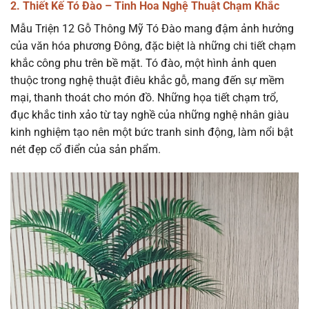
2. Thiết Kế Tó Đào – Tinh Hoa Nghệ Thuật Chạm Khắc
Mẫu Triện 12 Gỗ Thông Mỹ Tó Đào mang đậm ảnh hưởng
của văn hóa phương Đông, đặc biệt là những chi tiết chạm
khắc công phu trên bề mặt. Tó đào, một hình ảnh quen
thuộc trong nghệ thuật điêu khắc gỗ, mang đến sự mềm
mại, thanh thoát cho món đồ. Những họa tiết chạm trổ,
đục khắc tinh xảo từ tay nghề của những nghệ nhân giàu
kinh nghiệm tạo nên một bức tranh sinh động, làm nổi bật
nét đẹp cổ điển của sản phẩm.