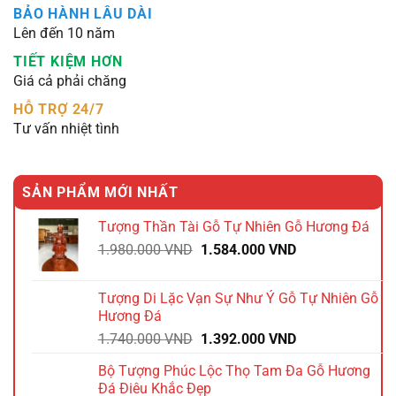
BẢO HÀNH LÂU DÀI
Lên đến 10 năm
TIẾT KIỆM HƠN
Giá cả phải chăng
HỖ TRỢ 24/7
Tư vấn nhiệt tình
SẢN PHẨM MỚI NHẤT
Tượng Thần Tài Gỗ Tự Nhiên Gỗ Hương Đá
Giá
Giá
1.980.000
VND
1.584.000
VND
gốc
hiện
là:
tại
Tượng Di Lặc Vạn Sự Như Ý Gỗ Tự Nhiên Gỗ
1.980.000 VND.
là:
Hương Đá
1.584.000 VND.
Giá
Giá
1.740.000
VND
1.392.000
VND
gốc
hiện
Bộ Tượng Phúc Lộc Thọ Tam Đa Gỗ Hương
là:
tại
Đá Điêu Khắc Đẹp
1.740.000 VND.
là: