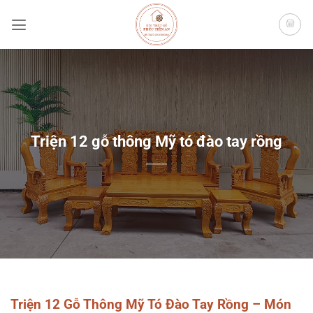
Bỏ
qua
nội
dung
Triện 12 gỗ thông Mỹ tó đào tay rồng
Triện 12 Gỗ Thông Mỹ Tó Đào Tay Rồng – Món