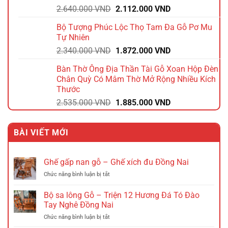
Giá
Giá
2.640.000
VND
2.112.000
VND
1.392.000 VND.
gốc
hiện
Bộ Tượng Phúc Lộc Thọ Tam Đa Gỗ Pơ Mu
là:
tại
Tự Nhiên
2.640.000 VND.
là:
Giá
Giá
2.340.000
VND
1.872.000
VND
2.112.000 VND.
gốc
hiện
Bàn Thờ Ông Địa Thần Tài Gỗ Xoan Hộp Đèn
là:
tại
Chân Quỳ Có Mâm Thờ Mở Rộng Nhiều Kích
2.340.000 VND.
là:
Thước
1.872.000 VND.
Giá
Giá
2.535.000
VND
1.885.000
VND
gốc
hiện
là:
tại
BÀI VIẾT MỚI
2.535.000 VND.
là:
1.885.000 VND.
Ghế gấp nan gỗ – Ghế xích đu Đồng Nai
ở
Chức năng bình luận bị tắt
Ghế
gấp
Bộ sa lông Gỗ – Triện 12 Hương Đá Tó Đào
nan
Tay Nghê Đồng Nai
gỗ
ở
Chức năng bình luận bị tắt
–
Bộ
Ghế