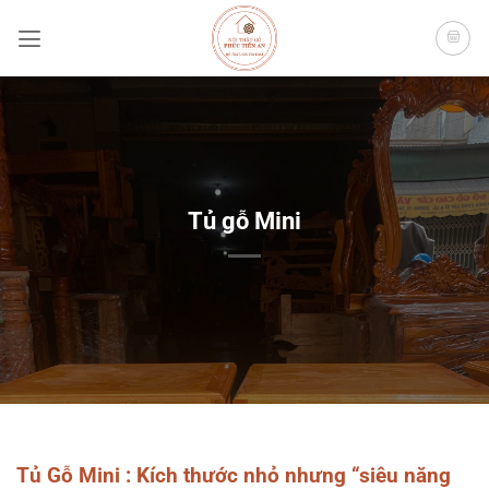
Bỏ
qua
nội
dung
Tủ gỗ Mini
Tủ Gỗ Mini : Kích thước nhỏ nhưng “siêu năng