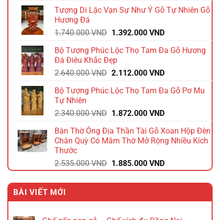
là:
tại
Tượng Di Lặc Vạn Sự Như Ý Gỗ Tự Nhiên Gỗ
1.980.000 VND.
là:
Hương Đá
1.584.000 VND.
Giá
Giá
1.740.000
VND
1.392.000
VND
gốc
hiện
Bộ Tượng Phúc Lộc Thọ Tam Đa Gỗ Hương
là:
tại
Đá Điêu Khắc Đẹp
1.740.000 VND.
là:
Giá
Giá
2.640.000
VND
2.112.000
VND
1.392.000 VND.
gốc
hiện
Bộ Tượng Phúc Lộc Thọ Tam Đa Gỗ Pơ Mu
là:
tại
Tự Nhiên
2.640.000 VND.
là:
Giá
Giá
2.340.000
VND
1.872.000
VND
2.112.000 VND.
gốc
hiện
Bàn Thờ Ông Địa Thần Tài Gỗ Xoan Hộp Đèn
là:
tại
Chân Quỳ Có Mâm Thờ Mở Rộng Nhiều Kích
2.340.000 VND.
là:
Thước
1.872.000 VND.
Giá
Giá
2.535.000
VND
1.885.000
VND
gốc
hiện
là:
tại
BÀI VIẾT MỚI
2.535.000 VND.
là:
1.885.000 VND.