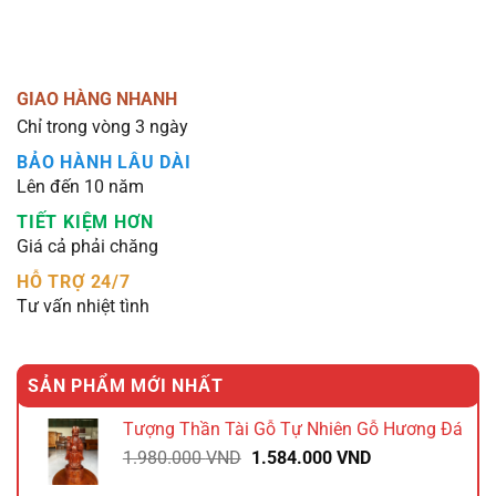
GIAO HÀNG NHANH
Chỉ trong vòng 3 ngày
BẢO HÀNH LÂU DÀI
Lên đến 10 năm
TIẾT KIỆM HƠN
Giá cả phải chăng
HỖ TRỢ 24/7
Tư vấn nhiệt tình
SẢN PHẨM MỚI NHẤT
Tượng Thần Tài Gỗ Tự Nhiên Gỗ Hương Đá
Giá
Giá
1.980.000
VND
1.584.000
VND
gốc
hiện