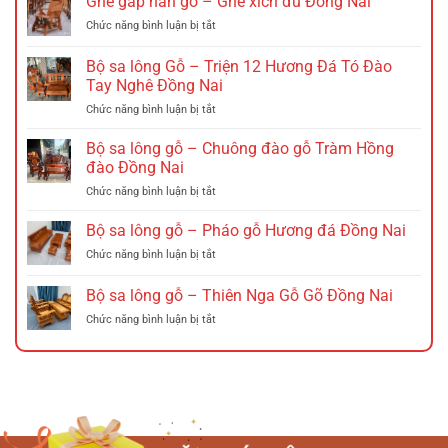
Ghế gấp nan gỗ – Ghế xích đu Đồng Nai
ở
Chức năng bình luận bị tắt
Ghế
gấp
Bộ sa lông Gỗ – Triện 12 Hương Đá Tó Đào
nan
Tay Nghê Đồng Nai
gỗ
ở
Chức năng bình luận bị tắt
–
Bộ
Ghế
sa
xích
Bộ sa lông gỗ – Chuông đào gỗ Tràm Hồng
lông
đu
đào Đồng Nai
Gỗ
Đồng
ở
Chức năng bình luận bị tắt
–
Nai
Bộ
Triện
sa
Bộ sa lông gỗ – Pháo gỗ Hương đá Đồng Nai
12
lông
Hương
ở
Chức năng bình luận bị tắt
gỗ
Đá
Bộ
–
Tó
sa
Bộ sa lông gỗ – Thiên Nga Gỗ Gõ Đồng Nai
Chuông
Đào
lông
đào
Tay
ở
Chức năng bình luận bị tắt
gỗ
gỗ
Nghê
Bộ
–
Tràm
Đồng
sa
Pháo
Hồng
Nai
lông
gỗ
đào
gỗ
Hương
Đồng
–
đá
Nai
Thiên
Đồng
Nga
Nai