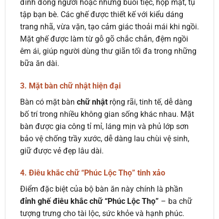
đình đông người hoặc những buổi tiệc, họp mặt, tụ
tập bạn bè. Các ghế được thiết kế với kiểu dáng
trang nhã, vừa vặn, tạo cảm giác thoải mái khi ngồi.
Mặt ghế được làm từ gỗ gõ chắc chắn, đệm ngồi
êm ái, giúp người dùng thư giãn tối đa trong những
bữa ăn dài.
3.
Mặt bàn chữ nhật hiện đại
Bàn có mặt bàn
chữ nhật
rộng rãi, tinh tế, dễ dàng
bố trí trong nhiều không gian sống khác nhau. Mặt
bàn được gia công tỉ mỉ, láng mịn và phủ lớp sơn
bảo vệ chống trầy xước, dễ dàng lau chùi vệ sinh,
giữ được vẻ đẹp lâu dài.
4.
Điêu khắc chữ “Phúc Lộc Thọ” tinh xảo
Điểm đặc biệt của bộ bàn ăn này chính là phần
đỉnh ghế điêu khắc chữ “Phúc Lộc Thọ”
– ba chữ
tượng trưng cho tài lộc, sức khỏe và hạnh phúc.