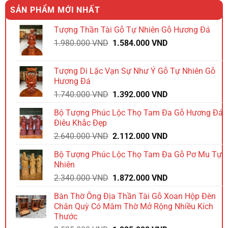
SẢN PHẨM MỚI NHẤT
Tượng Thần Tài Gỗ Tự Nhiên Gỗ Hương Đá
Giá
Giá
1.980.000
VND
1.584.000
VND
gốc
hiện
là:
tại
Tượng Di Lặc Vạn Sự Như Ý Gỗ Tự Nhiên Gỗ
1.980.000 VND.
là:
Hương Đá
1.584.000 VND.
Giá
Giá
1.740.000
VND
1.392.000
VND
gốc
hiện
Bộ Tượng Phúc Lộc Thọ Tam Đa Gỗ Hương Đá
là:
tại
Điêu Khắc Đẹp
1.740.000 VND.
là:
Giá
Giá
2.640.000
VND
2.112.000
VND
1.392.000 VND.
gốc
hiện
Bộ Tượng Phúc Lộc Thọ Tam Đa Gỗ Pơ Mu Tự
là:
tại
Nhiên
2.640.000 VND.
là:
Giá
Giá
2.340.000
VND
1.872.000
VND
2.112.000 VND.
gốc
hiện
Bàn Thờ Ông Địa Thần Tài Gỗ Xoan Hộp Đèn
là:
tại
Chân Quỳ Có Mâm Thờ Mở Rộng Nhiều Kích
2.340.000 VND.
là:
Thước
1.872.000 VND.