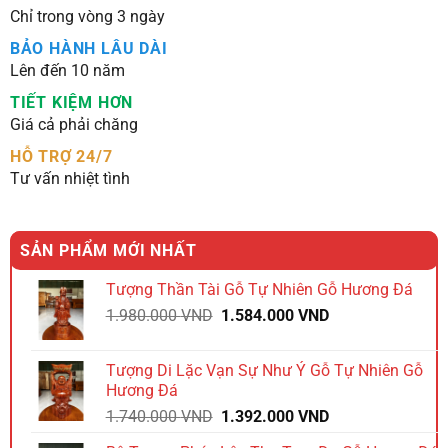
Chỉ trong vòng 3 ngày
BẢO HÀNH LÂU DÀI
Lên đến 10 năm
TIẾT KIỆM HƠN
Giá cả phải chăng
HỖ TRỢ 24/7
Tư vấn nhiệt tình
SẢN PHẨM MỚI NHẤT
Tượng Thần Tài Gỗ Tự Nhiên Gỗ Hương Đá
Giá
Giá
1.980.000
VND
1.584.000
VND
gốc
hiện
là:
tại
Tượng Di Lặc Vạn Sự Như Ý Gỗ Tự Nhiên Gỗ
1.980.000 VND.
là:
Hương Đá
1.584.000 VND.
Giá
Giá
1.740.000
VND
1.392.000
VND
gốc
hiện