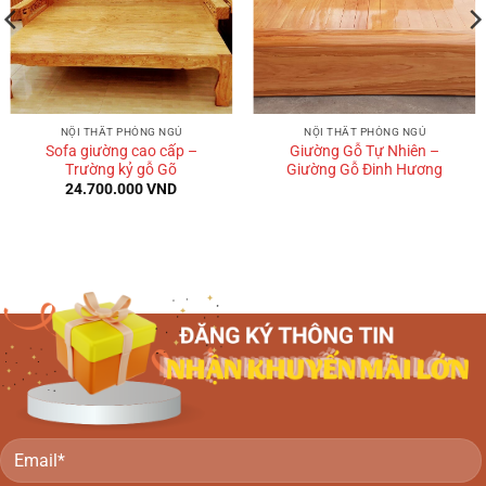
NỘI THẤT PHÒNG NGỦ
NỘI THẤT PHÒNG NGỦ
Sofa giường cao cấp –
Giường Gỗ Tự Nhiên –
Trường kỷ gỗ Gõ
Giường Gỗ Đinh Hương
24.700.000
VND